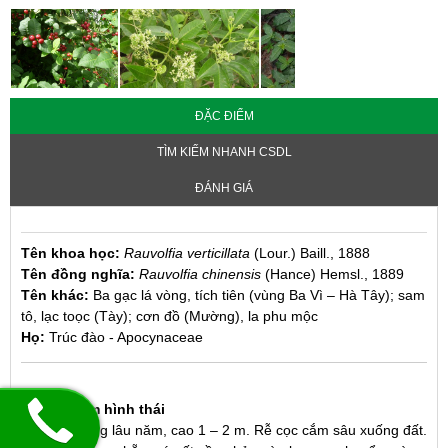
ĐẶC ĐIỂM
TÌM KIẾM NHANH CSDL
ĐÁNH GIÁ
Tên khoa học:
Rauvolfia verticillata
(Lour.) Baill., 1888
Tên đồng nghĩa:
Rauvolfia chinensis
(Hance) Hemsl., 1889
Tên khác:
Ba gạc lá vòng, tích tiên (vùng Ba Vì – Hà Tây); sam
tô, lạc toọc (Tày); cơn đồ (Mường), la phu mộc
Họ:
Trúc đào - Apocynaceae
1. Đặc điểm hình thái
Cây bụi, sống lâu năm, cao 1 – 2 m. Rễ cọc cắm sâu xuống đất.