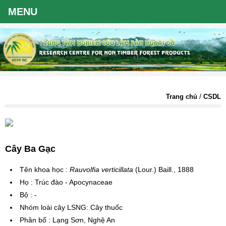
/
Trang chủ
CSDL
Cây Ba Gạc
Tên khoa học
:
Rauvolfia verticillata
(Lour.) Baill., 1888
Họ
:
Trúc đào
-
Apocynaceae
Bộ
:
-
Nhóm loài cây LSNG
:
Cây thuốc
Phân bố
:
Lạng Sơn, Nghệ An