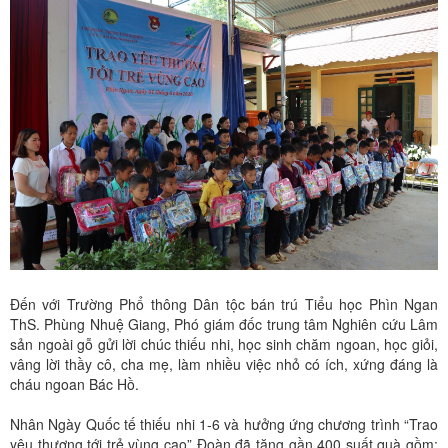
Đến với Trường Phổ thông Dân tộc bán trú Tiểu học Phìn Ngan
ThS. Phùng Nhuệ Giang, Phó giám đốc trung tâm Nghiên cứu Lâm
sản ngoài gỗ gửi lời chúc thiếu nhi, học sinh chăm ngoan, học giỏi,
vâng lời thầy cô, cha mẹ, làm nhiều việc nhỏ có ích, xứng đáng là
cháu ngoan Bác Hồ.
Nhân Ngày Quốc tế thiếu nhi 1-6 và hưởng ứng chương trình “Trao
yêu thương tới trẻ vùng cao” Đoàn đã tặng gần 400 suất quà gồm: