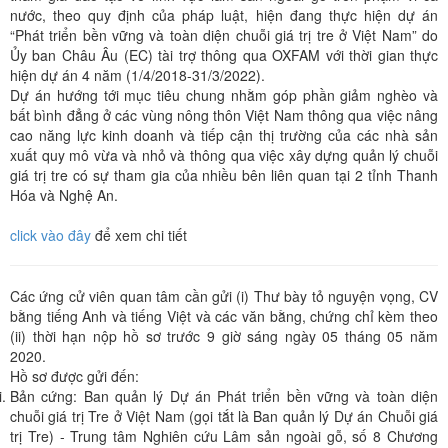
nước, theo quy định của pháp luật, hiện đang thực hiện dự án
“Phát triển bền vững và toàn diện chuỗi giá trị tre ở Việt Nam” do
Ủy ban Châu Âu (EC) tài trợ thông qua OXFAM với thời gian thực
hiện dự án 4 năm (1/4/2018-31/3/2022).
Dự án hướng tới mục tiêu chung nhằm góp phần giảm nghèo và
bất bình đẳng ở các vùng nông thôn Việt Nam thông qua việc nâng
cao năng lực kinh doanh và tiếp cận thị trường của các nhà sản
xuất quy mô vừa và nhỏ và thông qua việc xây dựng quản lý chuỗi
giá trị tre có sự tham gia của nhiều bên liên quan tại 2 tỉnh Thanh
Hóa và Nghệ An.
click vào đây
để xem chi tiết
Các ứng cử viên quan tâm cần gửi (i) Thư bày tỏ nguyện vọng, CV
bằng tiếng Anh và tiếng Việt và các văn bằng, chứng chỉ kèm theo
(ii) thời hạn nộp hồ sơ trước 9 giờ sáng ngày 05 tháng 05 năm
2020.
Hồ sơ được gửi đến:
Bản cứng: Ban quản lý Dự án Phát triển bền vững và toàn diện
chuỗi giá trị Tre ở Việt Nam (gọi tắt là Ban quản lý Dự án Chuỗi giá
trị Tre) - Trung tâm Nghiên cứu Lâm sản ngoài gỗ, số 8 Chương