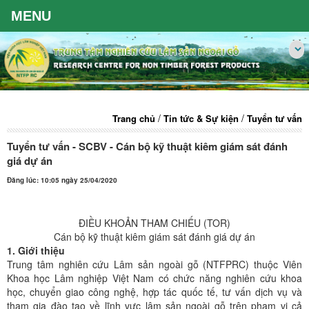
/
/
Trang chủ
Tin tức & Sự kiện
Tuyển tư vấn
Tuyển tư vấn - SCBV - Cán bộ kỹ thuật kiêm giám sát đánh
giá dự án
Đăng lúc: 10:05 ngày 25/04/2020
ĐIỀU KHOẢN THAM CHIẾU (TOR)
Cán bộ kỹ thuật kiêm giám sát đánh giá dự án
1. Giới thiệu
Trung tâm nghiên cứu Lâm sản ngoài gỗ (NTFPRC) thuộc Viên
Khoa học Lâm nghiệp Việt Nam có chức năng nghiên cứu khoa
học, chuyển giao công nghệ, hợp tác quốc tế, tư vấn dịch vụ và
tham gia đào tạo về lĩnh vực lâm sản ngoài gỗ trên phạm vi cả