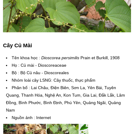
Cây Củ Mài
Tên khoa học
:
Dioscorea persimilis
Prain et Burkill, 1908
Họ
:
Củ mài
-
Dioscoreaceae
Bộ
:
Bộ Củ nâu
-
Dioscoreales
Nhóm loài cây LSNG
:
Cây thuốc, thực phẩm
Phân bố
:
Lai Châu, Điện Biên, Sơn La, Yên Bái, Tuyên
Quang, Thanh Hóa, Nghệ An, Kon Tum, Gia Lai, Đắk Lắk, Lâm
Đồng, Bình Phước, Bình Định, Phú Yên, Quảng Ngãi, Quảng
Nam
Nguồn ảnh
:
Internet